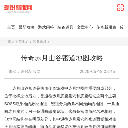
主页
最新攻略
游戏问答
装备道具
文章中心
传奇新服表
传奇
主页
>
文章中心
>
装备道具
>
传奇赤月山谷密道地图攻略
来源：璟锐新服网
2026-05-18 03:45
赤月山谷密道是热血传奇游戏中赤月地图的重要组成部分，
位于抉择之地后方，是通往赤月恶魔巢穴和恶魔祭坛这两个主要
BOSS藏身地的必经通道。密道分为两条不同走向的地图，一条通
向赤月魔穴，另一条通向恶魔祭坛。这两条密道虽然名称相同，
但地形结构存在明显差异，其中通往赤月魔穴的密道面积相对较
大且道路更为崎岖，而通往恶魔祭坛的密道则较为开阔但面积稍