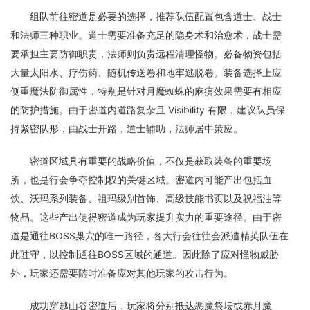
组队前往密道是必要的选择，推荐队伍配置包含道士、战士
和法师三种职业。道士需要准备充足的隐身术和治愈术，战士需
要承担主要防御职责，法师则负责远程清理怪物。必备物资包括
大量太阳水、疗伤药、随机传送卷和地牢逃脱卷。装备选择上应
侧重魔法防御属性，特别是针对月魔蜘蛛的麻痹效果需要有相应
的防护措施。由于密道内道路复杂且 Visibility 有限，建议队员保
持紧密队形，由战士开路，道士辅助，法师居中策应。
密道区域具有重要的战略价值，不仅是获取装备的重要场
所，也是行会争夺控制权的关键区域。密道内可能产出包括血
饮、沃玛系列装备、祖玛级别首饰、高级技能书页以及祝福油等
物品。这些产出使得密道成为玩家提升实力的重要途径。由于密
道是通往BOSS巢穴的唯一路径，各大行会往往会派遣精英队伍在
此驻守，以控制通往BOSS区域的通道。因此除了应对怪物威胁
外，玩家还需要随时准备应对其他玩家的攻击行为。
成功穿越山谷密道后，玩家将分别抵达恶魔祭坛或赤月魔