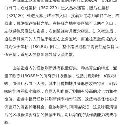
白日门，通过坐标（350,239）进入丛林迷宫，随后在坐标
（321,120）处进入赤月峡谷东入口，接着经过赤月峡谷广场、右
回廊，最终抵达抉择之地。在抉择之地中央区域可见两个入口，
左侧通往恶魔祭坛密道，右侧通往赤月魔穴密道。进入密道后，
通往赤月魔穴的入口位于地图右上角区域，而通往恶魔祭坛的入
口则位于坐标（180,54）附近。整个路线过程中需要注意保持队
伍完整，避免因怪物阻隔导致队员走散。
山谷密道内的怪物刷新具有数量密集、种类齐全的特点，涵
盖了除赤月BOSS外的所有赤月系怪物，包括月魔蜘蛛、幻影蜘
蛛、血僵尸和血巨人等。其中月魔蜘蛛具备麻痹攻击特性，幻影
蜘蛛能够召唤小蜘蛛，血巨人和血僵尸则拥有较高的攻击力和生
命值。密道中极品怪物的刷新频率相对较高，这些精英怪物会提
供更好的装备掉落机会。怪物刷新时间间隔较短，这意味着清理
后的区域很快会有新的怪物出现，对玩家的持续作战能力构成考
验。