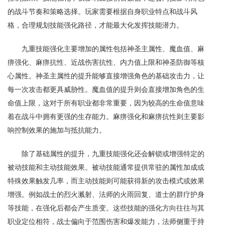
的战斗节奏和策略选择。玩家需要根据自身职业特点和战斗风
格，合理规划技能强化路径，才能最大化发挥技能潜力。
九重技能强化主要增加的属性包括神圣主属性、魔血值、麻
痹强化、麻痹抗性、近战伤害抗性、内力值上限和神圣防御等核
心属性。神圣主属性的提升能够直接增强角色的基础攻击力，让
每一次攻击都更具威胁性。魔血值的提升则会直接增加角色的生
命值上限，这对于所有职业都非常重要，因为较高的生命值意味
着在战斗中拥有更强的生存能力。麻痹强化和麻痹抗性则主要影
响控制效果的施加与抵抗能力。
除了基础属性的提升，九重技能强化还会解锁或增强特定的
被动技能和主动技能效果。被动技能通常提供常驻的属性加成或
特殊效果触发几率，而主动技能则可能获得新的攻击模式或效果
增强。例如战士的烈火溅射、法师的火雨回复、道士的群疗护身
等技能，在强化后都会产生质变。这些技能的强化方向往往与其
职业定位相符，战士偏向于范围伤害和爆发能力，法师侧重于持